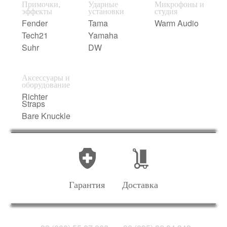
Примочки,
Ударные
Микрофоны и
эффекты
установки
студия
Fender
Tama
Warm Audio
Tech21
Yamaha
Suhr
DW
Аксессуары и
оборудование
Richter
Straps
Bare Knuckle
Гарантия
Доставка