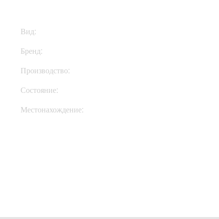
Вид:
Ремни
Бренд:
Richter Straps
Производство:
Германия
Состояние:
New
Местонахождение:
Под Заказ
Купить