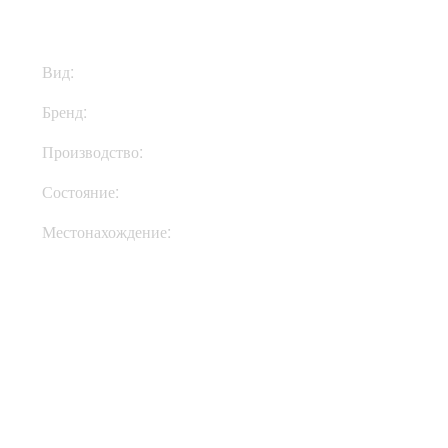
Вид:
Ремни
Бренд:
Richter Straps
Производство:
Германия
Состояние:
New
Местонахождение:
Под Заказ
Купить