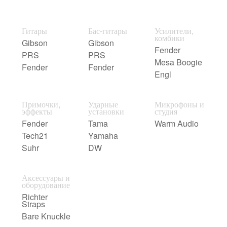
Гитары
Бас-гитары
Усилители,
комбики
Gibson
Gibson
Fender
PRS
PRS
Mesa Boogie
Fender
Fender
Engl
Примочки,
Ударные
Микрофоны и
эффекты
установки
студия
Fender
Tama
Warm Audio
Tech21
Yamaha
Suhr
DW
Аксессуары и
оборудование
Richter
Straps
Bare Knuckle