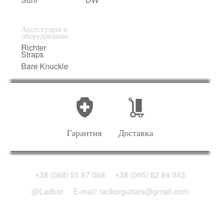
Аксессуары и
оборудование
Richter
Straps
Bare Knuckle
Гарантия
Доставка
+38 (068) 55 87 068
+38 (095) 82 84 343
@Ladkor
E-mail: ladkorguitars@gmail.com