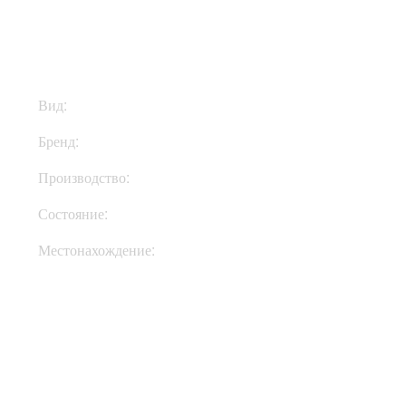
$63
Вид:
Ремни
Бренд:
Richter Straps
Производство:
Германия
Состояние:
New
Местонахождение:
Под Заказ
Купить