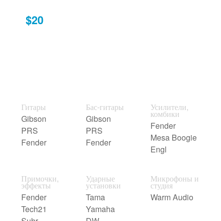
$20
Гитары
Бас-гитары
Усилители,
комбики
Gibson
Gibson
Fender
PRS
PRS
Mesa Boogie
Fender
Fender
Engl
Примочки,
Ударные
Микрофоны и
эффекты
установки
студия
Fender
Tama
Warm Audio
Tech21
Yamaha
Suhr
DW