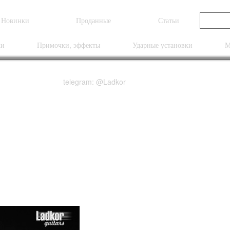
Новинки
Проданные
Статьи
ки
Примочки, эффекты
Ударные установки
М
telegram: @Ladkor
k Top Gloss Top with 
 Angelus Acoustic Elect