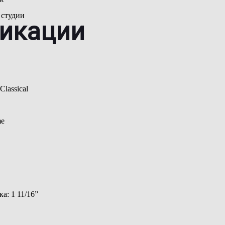
 студии
икации
lassical
me
а: 1 11/16”