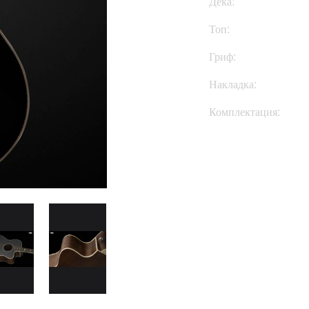
Дека:
Топ:
Гриф:
Накладка:
Комплектация:
Купить