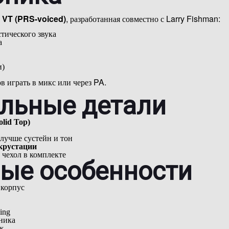
 VT (PRS-voiced)
, разработанная совместно с Larry Fishman:
стического звука
а
и)
 играть в микс или через PA.
льные детали
lid Top)
учше сустейн и тон
крустации
чехол в комплекте
ые особенности
корпус
ing
ника
ж