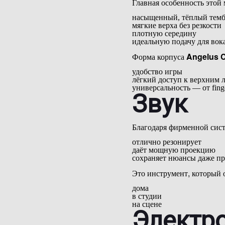
Главная особенность это
насыщенный, тёплый тем
мягкие верха без резкости
плотную середину
идеальную подачу для вока
Форма корпуса
Angelus 
удобство игры
лёгкий доступ к верхним 
универсальность — от finge
Звук
Благодаря фирменной сис
отлично резонирует
даёт мощную проекцию
сохраняет нюансы даже пр
Это инструмент, который 
дома
в студии
на сцене
Электр