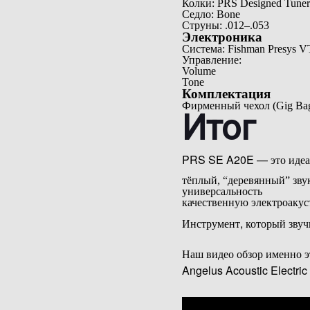
Колки: PRS Designed Tuner
Седло: Bone
Струны: .012–.053
Электроника
Система: Fishman Presys V
Управление:
Volume
Tone
Комплектация
Фирменный чехол (Gig Ba
Итог
PRS SE A20E — это идеал
тёплый, “деревянный” зву
универсальность
качественную электроакус
Инструмент, который звуч
Наш видео обзор именно 
Angelus Acoustic Electric 