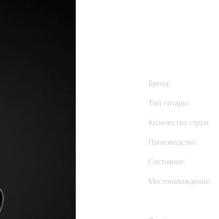
$850
Бренд:
Тип гитары:
Количество струн:
Производство:
Состояние:
Местонахождение: