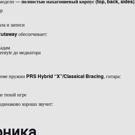
й модели —
полностью махагониевый корпус (top, back, sides)
бр
ла и записи
Cutaway
обеспечивает:
ладам
rstyle до медиатора
теме пружин
PRS Hybrid “X”/Classical Bracing
, гитара:
и тихой игре
одинаково хорошо звучит:
оника