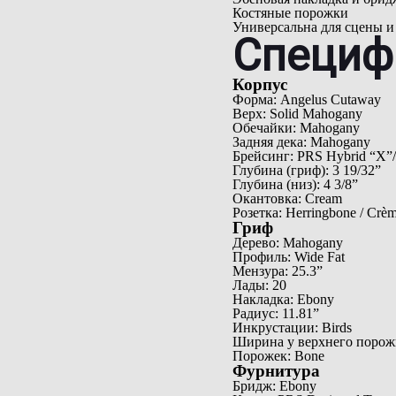
Костяные порожки
Универсальна для сцены и
Специф
Корпус
Форма: Angelus Cutaway
Верх: Solid Mahogany
Обечайки: Mahogany
Задняя дека: Mahogany
Брейсинг: PRS Hybrid “X”/C
Глубина (гриф): 3 19/32”
Глубина (низ): 4 3/8”
Окантовка: Cream
Розетка: Herringbone / Crè
Гриф
Дерево: Mahogany
Профиль: Wide Fat
Мензура: 25.3”
Лады: 20
Накладка: Ebony
Радиус: 11.81”
Инкрустации: Birds
Ширина у верхнего порожк
Порожек: Bone
Фурнитура
Бридж: Ebony