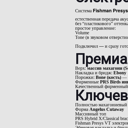
Система
Fishman Presys
естественная передача аку
без “пластикового” оттенк
простое управление:
Volume
Tone (в звуковом отверсти
Подключил — и сразу готов
Премиа
Верх:
массив махагони (So
Накладка и бридж:
Ebony
Порожки:
Bone (кость)
— л
Фирменные
PRS Birds ин
Качественный фирменный 
Ключев
Полностью махагониевый 
Форма
Angelus Cutaway
Массивный топ
PRS Hybrid X/Classical brac
Fishman Presys VT электро
Эбеновая накладка и брид