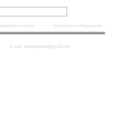
икрофоны и студия
Аксессуары и оборудование
E-mail: ladkorguitars@gmail.com
Vintage Mahogany
ric Guitar