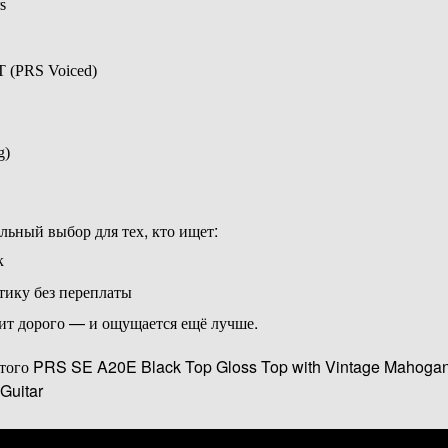
s
T (PRS Voiced)
g)
ьный выбор для тех, кто ищет:
к
тику без переплаты
ит дорого — и ощущается ещё лучше.
этого PRS SE A20E Black Top Gloss Top with Vintage Mahogan
Guitar