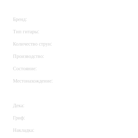
Бренд:
Jackson
Тип гитары:
Электрогитары
Количество струн:
Семиструнные
Производство:
Индонезия
Состояние:
New
Местонахождение:
В Украине
Дека:
Тополь
Гриф:
Клен
Накладка:
Амарант