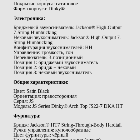
Покрытие корпуса: сатиновое
Форма корпуса: Dinky®
Электроника:
Бриджевый звукосниматель: Jackson® High-Output
7-String Humbucking
Нековый звукосниматель: Jackson® High-Output 7-
String Humbucking
Конфигурация звукоснимателей: HH
Управление: громкость, тон
Переключатель: 3-позиционный
Позиция 1: бриджевый звукосниматель
Позиция 2: бридж + нековый
Позиция 3: нековый звукосниматель
Общие характеристики:
Цвет: Satin Black
Ориентация: правосторонняя
Серия: JS
Модель: JS Series Dinky® Arch Top JS22-7 DKA HT
Фурнитура:
Бридж: Jackson® HT7 String-Through-Body Hardtail
Ручки управления: куполообразные
Цвет фурнитуры: чёрный
Колки: Jackson® закрытого типа (литые)