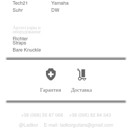
Tech21
Yamaha
Suhr
DW
Аксессуары и
оборудование
Richter
Straps
Bare Knuckle
Гарантия
Доставка
+38 (068) 55 87 068
+38 (095) 82 84 343
@Ladkor
E-mail: ladkorguitars@gmail.com