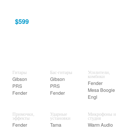
$599
Гитары
Бас-гитары
Усилители,
комбики
Gibson
Gibson
Fender
PRS
PRS
Mesa Boogie
Fender
Fender
Engl
Примочки,
Ударные
Микрофоны и
эффекты
установки
студия
Fender
Tama
Warm Audio