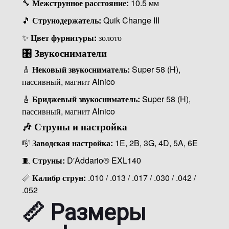
🔧
Межструнное расстояние:
10.5 мм
🎵
Струнодержатель:
Quik Change III
✨
Цвет фурнитуры:
золото
🎛 Звукосниматели
🎸
Нековый звукосниматель:
Super 58 (H),
пассивный, магнит Alnico
🎸
Бриджевый звукосниматель:
Super 58 (H),
пассивный, магнит Alnico
🎶 Струны и настройка
🎼
Заводская настройка:
1E, 2B, 3G, 4D, 5A, 6E
🧵
Струны:
D'Addario® EXL140
📏
Калибр струн:
.010 / .013 / .017 / .030 / .042 /
.052
📏 Размеры