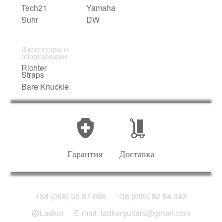
Tech21
Yamaha
Suhr
DW
Аксессуары и
оборудование
Richter
Straps
Bare Knuckle
Гарантия
Доставка
+38 (068) 55 87 068
+38 (095) 82 84 343
@Ladkor
E-mail: ladkorguitars@gmail.com