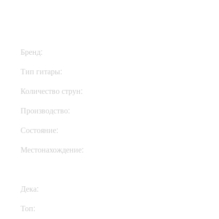
$770
Бренд:
Ibanez
Тип гитары:
Электрогитары
Количество струн:
Шестиструнные
Производство:
Индонезия
Состояние:
New
Местонахождение:
В Украине
Дека:
Клен
Топ:
Клен