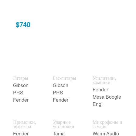
$740
Гитары
Бас-гитары
Усилители,
комбики
Gibson
Gibson
Fender
PRS
PRS
Mesa Boogie
Fender
Fender
Engl
Примочки,
Ударные
Микрофоны и
эффекты
установки
студия
Fender
Tama
Warm Audio