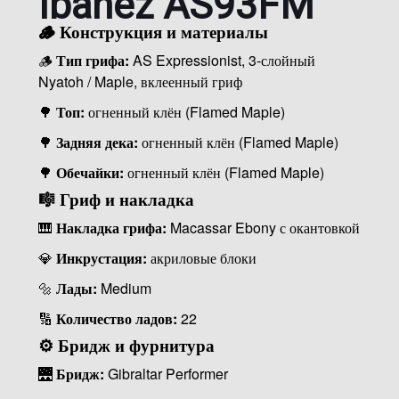
Ibanez AS93FM
🪵 Конструкция и материалы
🪵
Тип грифа:
AS Expressionist, 3-слойный
Nyatoh / Maple, вклеенный гриф
🌳
Топ:
огненный клён (Flamed Maple)
🌳
Задняя дека:
огненный клён (Flamed Maple)
🌳
Обечайки:
огненный клён (Flamed Maple)
🎼 Гриф и накладка
🎹
Накладка грифа:
Macassar Ebony с окантовкой
💎
Инкрустация:
акриловые блоки
🔩
Лады:
Medium
🔢
Количество ладов:
22
⚙️ Бридж и фурнитура
🌉
Бридж:
Gibraltar Performer