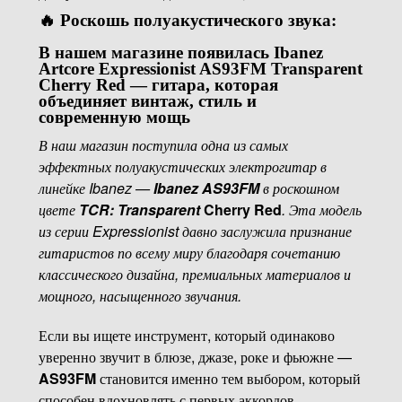
🔥 Роскошь полуакустического звука:
В нашем магазине появилась
Ibanez
Artcore Expressionist AS93FM Transparent
Cherry Red
— гитара, которая
объединяет винтаж, стиль и
современную мощь
В наш магазин поступила одна из самых
эффектных полуакустических электрогитар в
линейке Ibanez —
Ibanez AS93FM
в роскошном
цвете
TCR: Transparent
Cherry Red
. Эта модель
из серии Expressionist давно заслужила признание
гитаристов по всему миру благодаря сочетанию
классического дизайна, премиальных материалов и
мощного, насыщенного звучания.
Если вы ищете инструмент, который одинаково
уверенно звучит в блюзе, джазе, роке и фьюжне —
AS93FM
становится именно тем выбором, который
способен вдохновлять с первых аккордов.