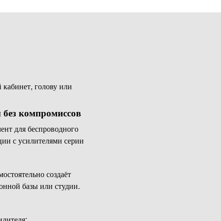
й кабинет, голову или
 без компромиссов
нт для беспроводного
ции с усилителями серии
амостоятельно создаёт
онной базы или студии.
илителя: