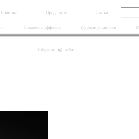
Новинки
Проданные
Статьи
ки
Примочки, эффекты
Ударные установки
М
telegram: @Ladkor
WMI-1 Wireless Midi In