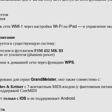
сетов
ния
 сети WMI-1 через настройки Wi-Fi на iPad — и управление ока
 питание
уется в существующую систему:
ителем и футсвичем
FSM 432 MK III
ю от усилителя (phantom power)
ние к домашней сети через функцию
WPS
.
ровано для серии
GrandMeister
, оно также совместимо с:
hes & Kettner
с 7-контактным MIDI-входом (с фантомным питан
поддержкой CoreMIDI
ет
только с iOS
и не поддерживает Android.
сть