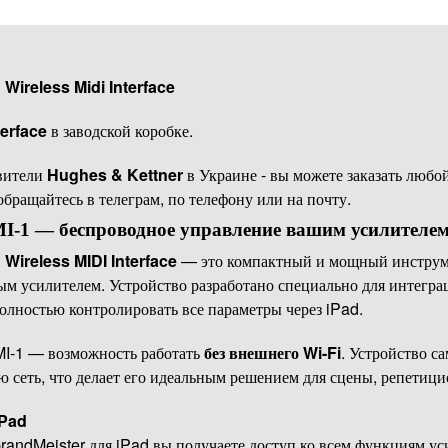
Wireless Midi Interface
terface
в заводской коробке.
вители
Hughes & Kettner
в Украине - вы можете заказать любо
 обращайтесь в телеграм, по телефону или на почту.
I-1 — беспроводное управление вашим усилителем
Wireless MIDI Interface
— это компактный и мощный инструме
м усилителем. Устройство разработано специально для интегра
полностью контролировать все параметры через iPad.
I-1 — возможность работать
без внешнего Wi-Fi
. Устройство с
 сеть, что делает его идеальным решением для сцены, репетици
iPad
ndMeister для iPad вы получаете доступ ко всем функциям ус