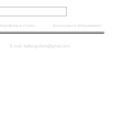
икрофоны и студия
Аксессуары и оборудование
E-mail: ladkorguitars@gmail.com
terface