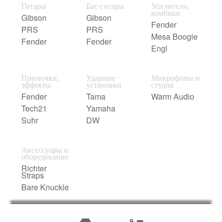
Гитары
Бас-гитары
Усилители,
комбики
Gibson
Gibson
Fender
PRS
PRS
Mesa Boogie
Fender
Fender
Engl
Примочки,
Ударные
Микрофоны и
эффекты
установки
студия
Fender
Tama
Warm Audio
Tech21
Yamaha
Suhr
DW
Аксессуары и
оборудование
Richter
Straps
Bare Knuckle