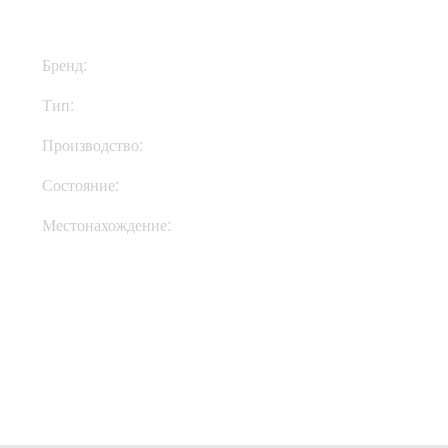
Бренд:
Hughes & Kettner
Тип:
Комбик
Производство:
Германия
Состояние:
New
Местонахождение:
В Украине
Купить