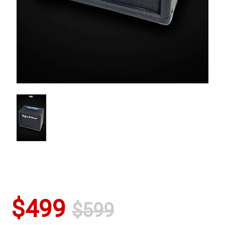
$499
$599