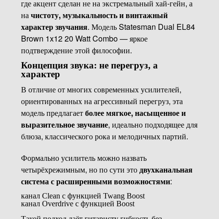
где акцент сделан не на экстремальный хай-гейн, а
на
чистоту, музыкальность и винтажный
характер звучания
. Модель Statesman Dual EL84
Brown 1x12 20 Watt Combo — яркое
подтверждение этой философии.
Концепция звука: не перегруз, а
характер
В отличие от многих современных усилителей,
ориентированных на агрессивный перегруз, эта
модель предлагает
более мягкое, насыщенное и
выразительное звучание
, идеально подходящее для
блюза, классического рока и мелодичных партий.
Формально усилитель можно назвать
четырёхрежимным, но по сути это
двухканальная
система с расширенными возможностями
:
канал Clean с функцией Twang Boost
канал Overdrive с функцией Boost
Такой подход даёт гитаристу гибкость без