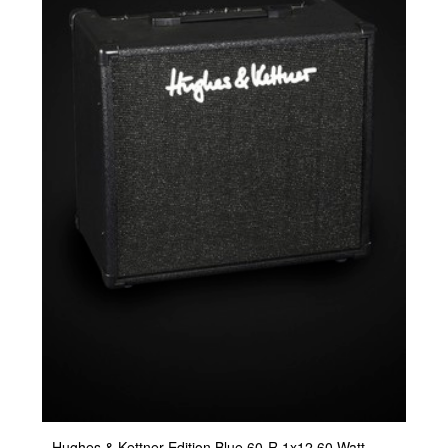
Hughes & Kettner Edition Blue 60-R 1x12 60 Watt