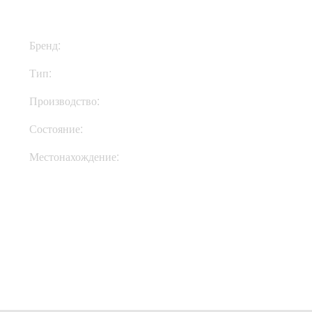
Бренд:
Hughes & Kettner
Тип:
Комбик
Производство:
Германия
Состояние:
New
Местонахождение:
В Украине
Купить