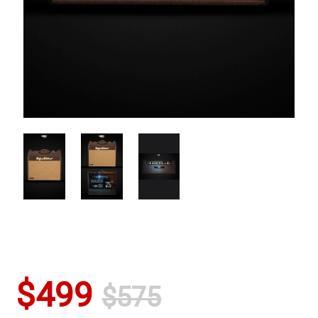
$499
$575