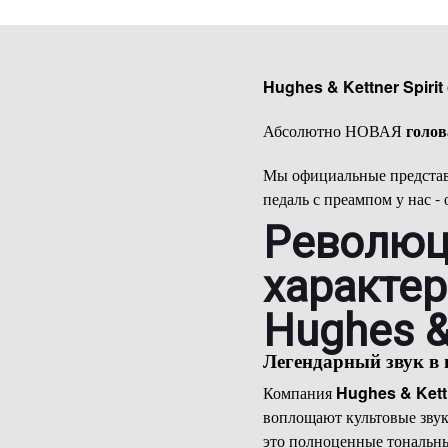
Hughes & Kettner Spirit
Абсолютно НОВАЯ
голо
Мы официальные предста
педаль с преампом у нас -
Революци
характер
Hughes &
Легендарный звук в
Компания
Hughes & Kett
воплощают культовые звук
это полноценные тональны