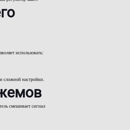
го
воляет использовать:
 и сложной настройки.
джемов
тель смешивает сигнал