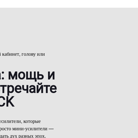
й кабинет, голову или
: мощь и
стречайте
OCK
усилители, которые
просто мини-усилители —
ать дух разных эпох.