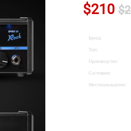
$210
$2
Бренд:
Тип:
Производство:
Состояние:
Местонахождение:
Купить