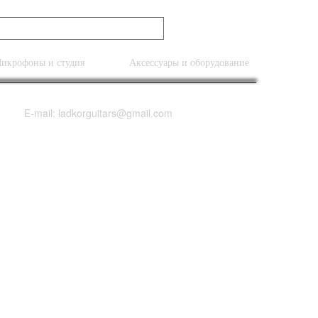
икрофоны и студия
Аксессуары и оборудование
E-mail: ladkorguitars@gmail.com
 watts