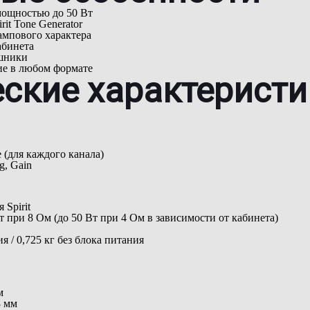
мощностью до 50 Вт
it Tone Generator
ампового характера
абинета
шники
ие в любом формате
еские характерист
 (для каждого канала)
g, Gain
 Spirit
 при 8 Ом (до 50 Вт при 4 Ом в зависимости от кабинета)
ия / 0,725 кг без блока питания
м
3 мм