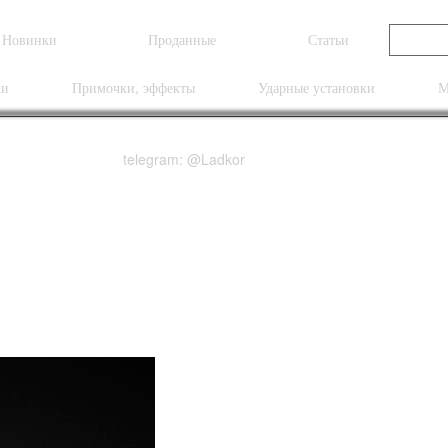
Новинки
Проданные
Статьи
ки
Примочки, эффекты
Ударные установки
М
telegram: @Ladkor
Spirit of Rock Head 25