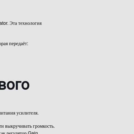
tor. Эта технология
рая передаёт:
вого
итания усилителя.
ти выкручивать громкость.
ак регулятор Gain.