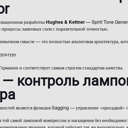
or
овационная разработка
Hughes & Kettner
— Spirit Tone Genera
 процессы ламповых схем с поразительной точностью.
ривычном смысле — это полностью аналоговая архитектура, кото
труктуру
Германии и соответствует самым строгим стандартам качества.
 — контроль лампо
ера
ностей является функция Sagging — управление «просадкой» п
я той самой ламповой компрессии и насыщения без необходимос
рмирования звучания, который работает так же выразительно, к