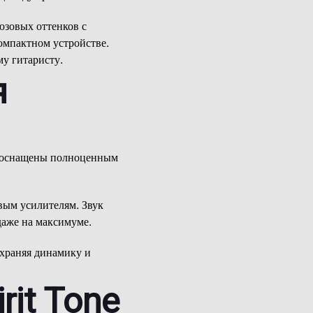
юзовых оттенков с
омпактном устройстве.
у гитаристу.
я
no оснащены полноценным
вым усилителям. Звук
даже на максимуме.
охраняя динамику и
it Tone