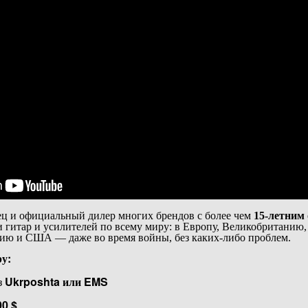
ц и официальный дилер многих брендов с более чем
15-летним
и гитар и усилителей по всему миру: в Европу, Великобританию
ию и США — даже во время войны, без каких-либо проблем.
у:
з
Ukrposhta или EMS
0 $