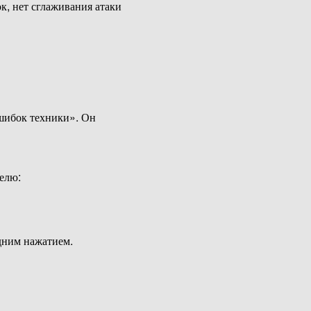
к, нет сглаживания атаки
ошибок техники». Он
телю:
одним нажатием.