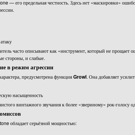
one — его предельная честность. Здесь нет «маскировки» ошибо
рессии.
 атаку
итель часто описывают как «инструмент, который не прощает 
ые стороны, и слабые.
ие в режим агрессии
 характера, предусмотрена функция
Growl
. Она добавляет усили
ескую насыщенность
 чистого винтажного звучания к более «звериному» рок-голосу 
омиссов
etone обладает серьёзной мощностью: