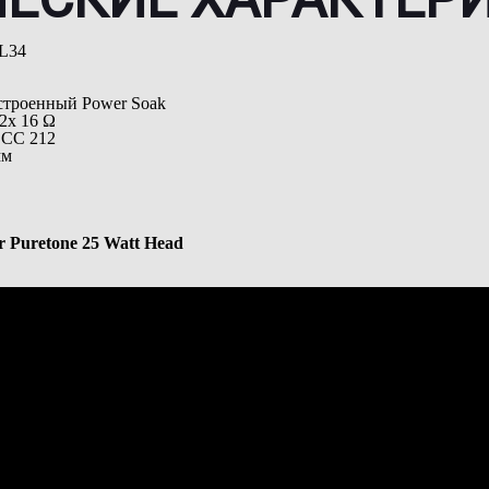
EL34
встроенный Power Soak
 2x 16 Ω
 CC 212
мм
r Puretone 25 Watt Head