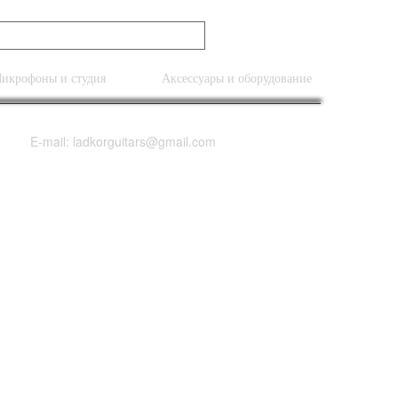
икрофоны и студия
Аксессуары и оборудование
E-mail: ladkorguitars@gmail.com
d