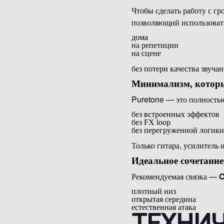
Чтобы сделать работу с г
позволяющий использовать
дома
на репетиции
на сцене
без потери качества звучан
Минимализм, которы
Puretone — это полностью
без встроенных эффектов
без FX loop
без перегруженной логики
Только гитара, усилитель
Идеальное сочетание
Рекомендуемая связка —
C
плотный низ
открытая середина
естественная атака
ТЕХНИЧ