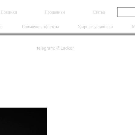
Новинки
Проданные
Статьи
ки
Примочки, эффекты
Ударные установки
М
telegram: @Ladkor
 Puretone 25 Watt Hea