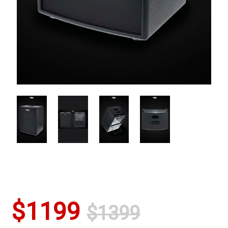
$1199
$1399