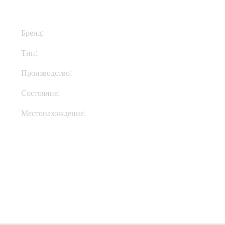
Бренд:
Hughes & Kettner
Тип:
Комбик
Производство:
Германия
Состояние:
New
Местонахождение:
В Украине
Купить