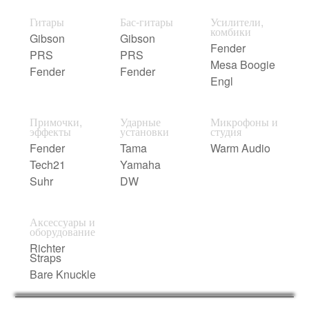
Гитары
Бас-гитары
Усилители,
комбики
Gibson
Gibson
Fender
PRS
PRS
Mesa Boogie
Fender
Fender
Engl
Примочки,
Ударные
Микрофоны и
эффекты
установки
студия
Fender
Tama
Warm Audio
Tech21
Yamaha
Suhr
DW
Аксессуары и
оборудование
Richter
Straps
Bare Knuckle