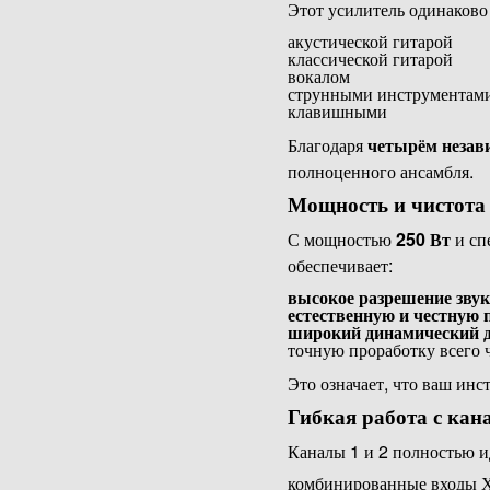
Этот усилитель одинаково 
акустической гитарой
классической гитарой
вокалом
струнными инструментам
клавишными
Благодаря
четырём незав
полноценного ансамбля.
Мощность и чистота
С мощностью
250 Вт
и сп
обеспечивает:
высокое разрешение звук
естественную и честную 
широкий динамический д
точную проработку всего 
Это означает, что ваш инс
Гибкая работа с кан
Каналы 1 и 2 полностью 
комбинированные входы X