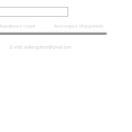
икрофоны и студия
Аксессуары и оборудование
E-mail: ladkorguitars@gmail.com
tt Acoustic