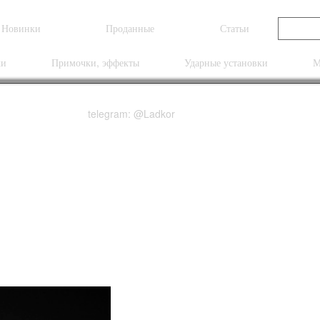
Новинки
Проданные
Статьи
ки
Примочки, эффекты
Ударные установки
М
telegram: @Ladkor
Era 1 Black 1x8 250 Wa