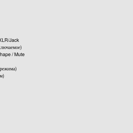
XLR/Jack
ключаемое)
Shape / Mute
 режима)
м)