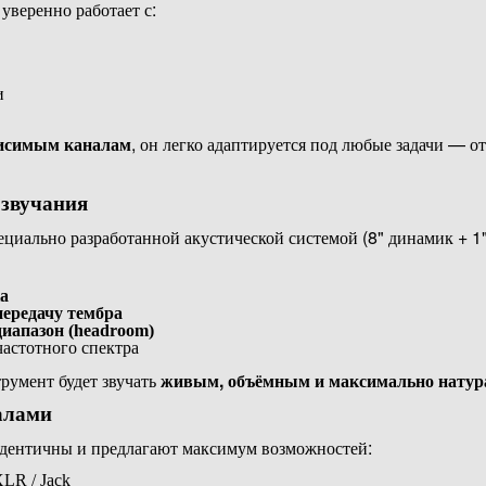
уверенно работает с:
и
исимым каналам
, он легко адаптируется под любые задачи — о
 звучания
ециально разработанной акустической системой (8" динамик + 1"
а
передачу тембра
иапазон (headroom)
частотного спектра
трумент будет звучать
живым, объёмным и максимально нату
алами
идентичны и предлагают максимум возможностей:
LR / Jack