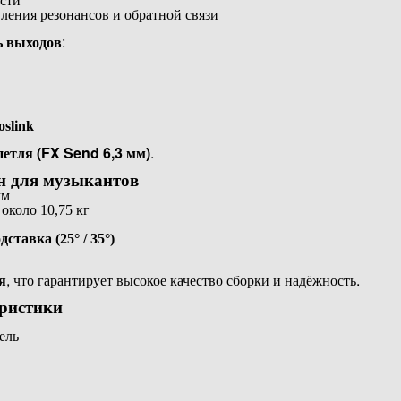
сти
ления резонансов и обратной связи
ь выходов
:
oslink
петля (FX Send 6,3 мм)
.
 для музыкантов
мм
около 10,75 кг
ставка (25° / 35°)
я
, что гарантирует высокое качество сборки и надёжность.
еристики
ель