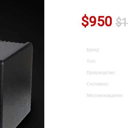
$950
$1
Бренд:
Тип:
Производство:
Состояние:
Местонахождение:
Купить