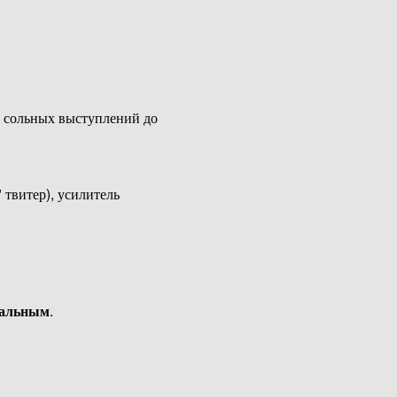
т сольных выступлений до
 твитер), усилитель
ральным
.