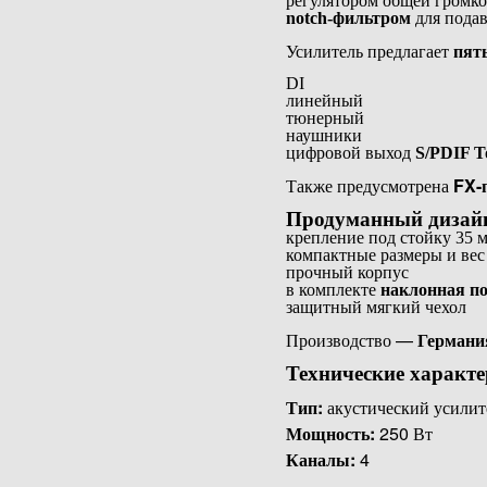
регулятором общей громко
notch-фильтром
для подав
Усилитель предлагает
пят
DI
линейный
тюнерный
наушники
цифровой выход
S/PDIF T
Также предусмотрена
FX-
Продуманный дизайн
крепление под стойку 35 
компактные размеры и вес 
прочный корпус
в комплекте
наклонная под
защитный мягкий чехол
Производство —
Германи
Технические характ
Тип:
акустический усилит
Мощность:
250 Вт
Каналы:
4