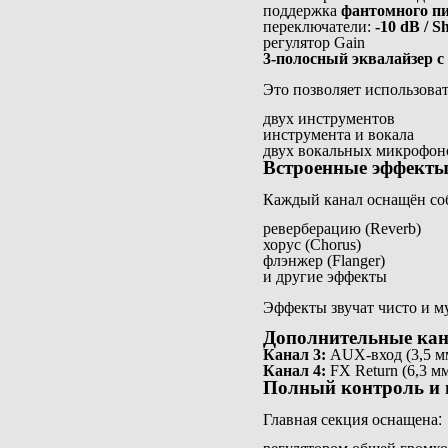
поддержка
фантомного п
переключатели:
-10 dB / S
регулятор Gain
3-полосный эквалайзер 
Это позволяет использоват
двух инструментов
инструмента и вокала
двух вокальных микрофон
Встроенные эффекты
Каждый канал оснащён со
реверберацию (Reverb)
хорус (Chorus)
флэнжер (Flanger)
и другие эффекты
Эффекты звучат чисто и му
Дополнительные кан
Канал 3:
AUX-вход (3,5 мм
Канал 4:
FX Return (6,3 м
Полный контроль и 
Главная секция оснащена: