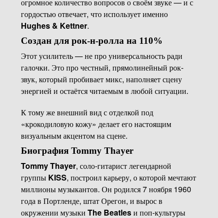
огромное количество вопросов о своём звуке — и с
гордостью отвечает, что использует именно
Hughes & Kettner
.
Создан для рок-н-ролла на 110%
Этот усилитель — не про универсальность ради
галочки. Это про честный, прямолинейный рок-
звук, который пробивает микс, наполняет сцену
энергией и остаётся читаемым в любой ситуации.
К тому же внешний вид с отделкой под
«крокодиловую кожу» делает его настоящим
визуальным акцентом на сцене.
Биография Tommy Thayer
Tommy Thayer
, соло-гитарист легендарной
группы
KISS
, построил карьеру, о которой мечтают
миллионы музыкантов. Он родился 7 ноября 1960
года в Портленде, штат Орегон, и вырос в
окружении музыки
The Beatles
и поп-культуры