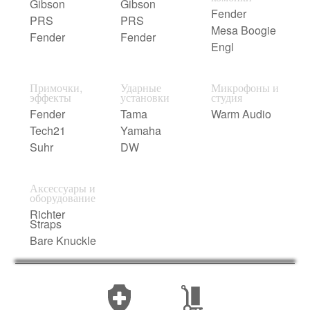
Gibson
Gibson
Fender
PRS
PRS
Mesa Boogie
Fender
Fender
Engl
Примочки,
Ударные
Микрофоны и
эффекты
установки
студия
Fender
Tama
Warm Audio
Tech21
Yamaha
Suhr
DW
Аксессуары и
оборудование
Richter
Straps
Bare Knuckle