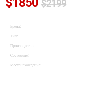
$1850
$2199
Бренд:
Hughes & Kettner
Тип:
Голова
Производство:
Германия
Состояние:
New
Местонахождение:
В Украине
Купить