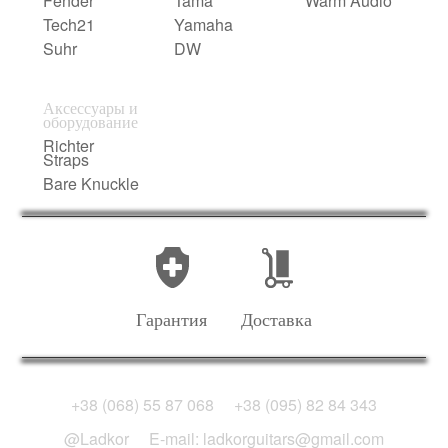
Fender
Tama
Warm Audio
Tech21
Yamaha
Suhr
DW
Аксессуары и
оборудование
Richter
Straps
Bare Knuckle
Гарантия
Доставка
+38 (068) 55 87 068
+38 (095) 82 84 343
@Ladkor
E-mail: ladkorguitars@gmail.com