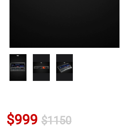
$999
$1150