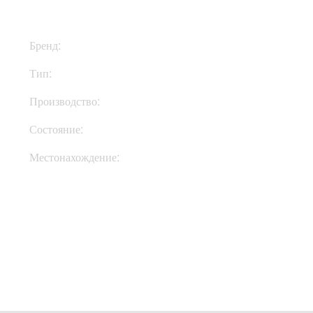
Бренд:
Hughes & Kettner
Тип:
Голова
Производство:
Германия
Состояние:
New
Местонахождение:
В Украине
Купить