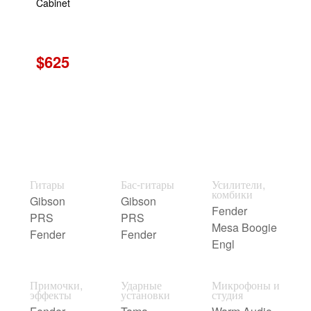
Cabinet
$625
Гитары
Бас-гитары
Усилители,
комбики
Gibson
Gibson
Fender
PRS
PRS
Mesa Boogie
Fender
Fender
Engl
Примочки,
Ударные
Микрофоны и
эффекты
установки
студия