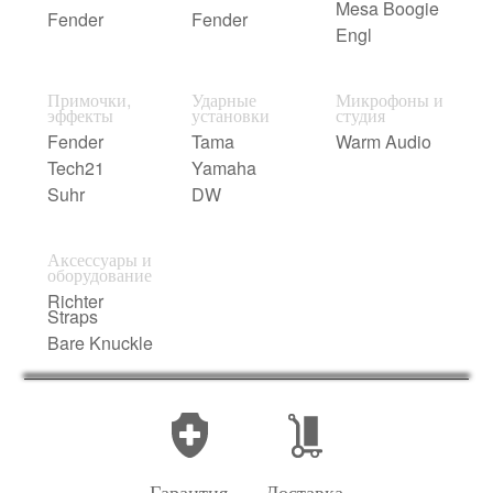
Mesa Boogie
Fender
Fender
Engl
Примочки,
Ударные
Микрофоны и
эффекты
установки
студия
Fender
Tama
Warm Audio
Tech21
Yamaha
Suhr
DW
Аксессуары и
оборудование
Richter
Straps
Bare Knuckle
Гарантия
Доставка