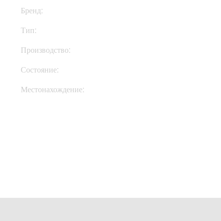
Бренд:
Hughes & Kettner
Тип:
Голова
Производство:
Германия
Состояние:
New
Местонахождение:
В Украине
Купить