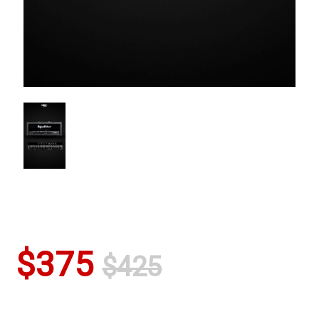
$375
$425