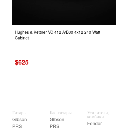
Hughes & Kettner VC 412 A/B30 4x12 240 Watt
Cabinet
$625
Гитары
Бас-гитары
Усилители,
комбики
Gibson
Gibson
Fender
PRS
PRS