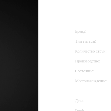
$785
Бренд:
Тип гитары:
Количество струн:
Производство:
Состояние:
Местонахождение:
Дека:
Гриф: