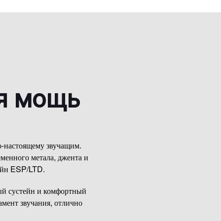
ая мощь
о-настоящему звучащим.
еменного метала, джента и
айн ESP/LTD.
ый сустейн и комфортный
амент звучания, отлично