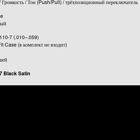
/ Громкость / Тон (Push/Pull) / трёхпозиционный переключатель
ce
ный
10-7 (.010–.059)
t Case (в комплект не входит)
шей
 Black Satin