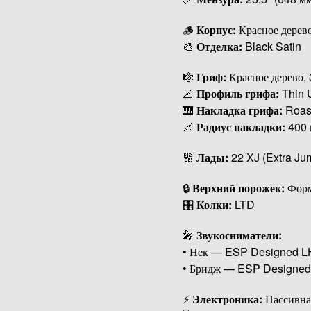
🪵
Корпус:
Красное дерев
🎨
Отделка:
Black Satin
🎼
Гриф:
Красное дерево, 
📐
Профиль грифа:
Thin 
🎹
Накладка грифа:
Roast
📐
Радиус накладки:
400 
🔢
Лады:
22 XJ (Extra Ju
🔒
Верхний порожек:
Форм
🎛
Колки:
LTD
🎤
Звукосниматели:
• Нек — ESP Designed L
• Бридж — ESP Designe
⚡
Электроника:
Пассивна