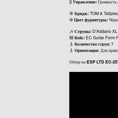
🎚
Управление:
Громкость 
🎯
Бридж:
TOM & Tailpie
⚙
Цвет фурнитуры:
Чёр
🎶
Струны:
D’Addario XL1
🎒
Кейс:
EC Guitar Form Fi
🎸
Количество струн:
7
🎸
Ориентация:
Для прав
Обзор на
ESP LTD EC-257