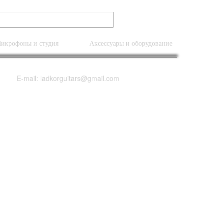
икрофоны и студия
Аксессуары и оборудование
E-mail: ladkorguitars@gmail.com