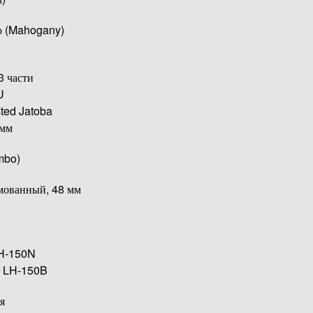
о (Mahogany)
3 части
U
ed Jatoba
мм
mbo)
ованный, 48 мм
H-150N
d LH-150B
я