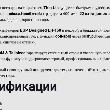
асного дерева с профилем
Thin U
ощущается быстрым и удобным 
ка из
обожжённой ятоба
с радиусом 400 мм и
22 extra-jumbo 
аккордов и скоростных соло.
 хамбакеров
ESP Designed LH-150
в нековой и бриджевой пози
алансированный тон, а функция
coil-split
через push/pull-регуля
е, сингловые оттенки.
M & Tailpiece
гарантирует стабильный строй и уверенную пере
ная фурнитура подчёркивают строгий, профессиональный характ
ый семиструнный инструмент для тех, кто хочет выйти за рамки
ачеством.
цификации
k
)