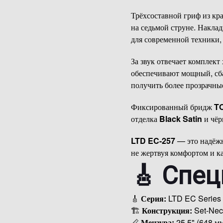
Трёхсоставной гриф из кр
на седьмой струне. Наклад
для современной техники, 
За звук отвечает комплект
обеспечивают мощный, сб
получить более прозрачны
Фиксированный бридж
TO
отделка
Black Satin
и чёр
LTD EC-257
— это надёжн
не жертвуя комфортом и к
🎸 Спе
🎸
Серия:
LTD EC Series
🏗
Конструкция:
Set-Nec
📏
Мензура:
25.5" (648 мм