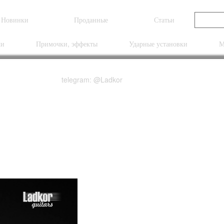
Новинки
Проданные
Статьи
ки
Примочки, эффекты
Ударные установки
М
telegram: @Ladkor
ack Satin