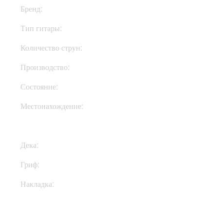
Бренд:
ESP
Тип гитары:
Электрогитары
Количество струн:
Шестиструнные
Производство:
Индонезия
Состояние:
New
Местонахождение:
В Украине
Дека:
Махагони
Гриф:
Махагони
Накладка:
Палисандр
Купить