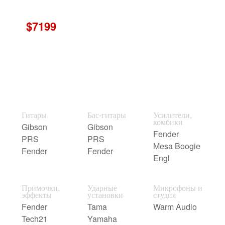
$7199
Гитары
Бас-гитары
Усилители,
комбики
Gibson
Gibson
Fender
PRS
PRS
Mesa Boogie
Fender
Fender
Engl
Примочки,
Ударные
Микрофоны и
эффекты
установки
студия
Fender
Tama
Warm Audio
Tech21
Yamaha