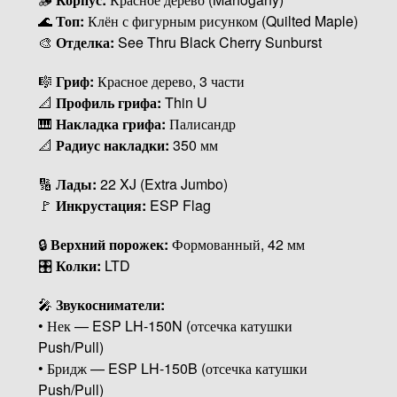
🌊
Топ:
Клён с фигурным рисунком (Quilted Maple)
🎨
Отделка:
See Thru Black Cherry Sunburst
🎼
Гриф:
Красное дерево, 3 части
📐
Профиль грифа:
Thin U
🎹
Накладка грифа:
Палисандр
📐
Радиус накладки:
350 мм
🔢
Лады:
22 XJ (Extra Jumbo)
🚩
Инкрустация:
ESP Flag
🔒
Верхний порожек:
Формованный, 42 мм
🎛
Колки:
LTD
🎤
Звукосниматели:
• Нек — ESP LH-150N (отсечка катушки
Push/Pull)
• Бридж — ESP LH-150B (отсечка катушки
Push/Pull)