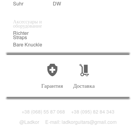
Suhr
DW
Аксессуары и
оборудование
Richter
Straps
Bare Knuckle
Гарантия
Доставка
+38 (068) 55 87 068
+38 (095) 82 84 343
@Ladkor
E-mail: ladkorguitars@gmail.com