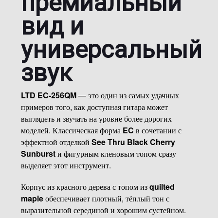
премиальный
вид и
универсальный
звук
LTD EC-256QM
— это один из самых удачных
примеров того, как доступная гитара может
выглядеть и звучать на уровне более дорогих
моделей. Классическая форма
EC
в сочетании с
эффектной отделкой
See Thru Black Cherry
Sunburst
и фигурным кленовым топом сразу
выделяет этот инструмент.
Корпус из красного дерева с топом из
quilted
maple
обеспечивает плотный, тёплый тон с
выразительной серединой и хорошим сустейном.