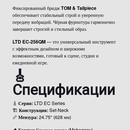
Фиксированный бридж
TOM & Tailpiece
обеспечивает стабильный строй и уверенную
передачу вибраций. Чёрная фурнитура гармонично
завершает строгий и стильный образ.
LTD EC-256QM
— это универсальный инструмент
с эффектным дизайном и широкими
возможностями, готовый к сцене, студии и
ежедневной игре.
🎸
Спецификации
🎸
Серия:
LTD EC Series
🏗
Конструкция:
Set-Neck
📏
Мензура:
24.75" (628 мм)
🪵
Корпус:
Красное дерево (Mahogany)