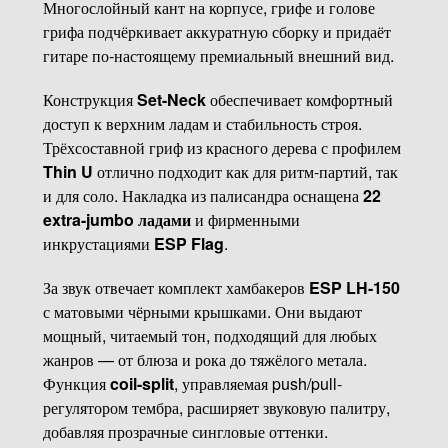
Многослойный кант на корпусе, грифе и голове
грифа подчёркивает аккуратную сборку и придаёт
гитаре по-настоящему премиальный внешний вид.
Конструкция
Set-Neck
обеспечивает комфортный
доступ к верхним ладам и стабильность строя.
Трёхсоставной гриф из красного дерева с профилем
Thin U
отлично подходит как для ритм-партий, так
и для соло. Накладка из палисандра оснащена
22
extra-jumbo ладами
и фирменными
инкрустациями
ESP Flag
.
За звук отвечает комплект хамбакеров
ESP LH-150
с матовыми чёрными крышками. Они выдают
мощный, читаемый тон, подходящий для любых
жанров — от блюза и рока до тяжёлого метала.
Функция
coil-split
, управляемая push/pull-
регулятором тембра, расширяет звуковую палитру,
добавляя прозрачные сингловые оттенки.