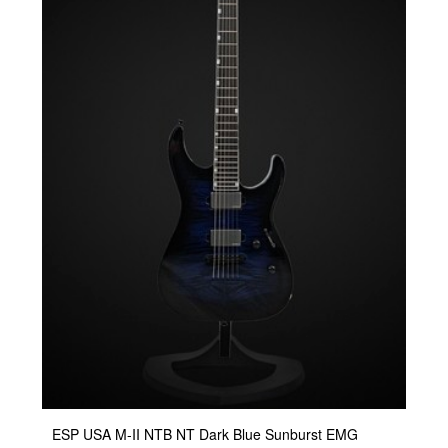
ESP USA M-II NTB NT Dark Blue Sunburst EMG