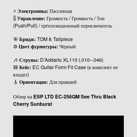
⚡
Электроника:
Пассивная
🎚
Управление:
Громкость / Громкость / Тон
(Push/Pull) / трёхпозиционный переключатель
🎯
Бридж:
TOM & Tailpiece
⚙
Цвет фурнитуры:
Чёрный
🎶
Струны:
D’Addario XL110 (.010–.046)
🎒
Кейс:
EC Guitar Form Fit Case (в комплект не
входит)
🎸
Ориентация:
Для правшей
Обзор на
ESP LTD EC-256QM See Thru Black
Cherry Sunburst