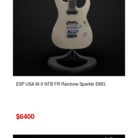
ESP USA M-II NTB FR Rainbow Sparkle EMG
$6400