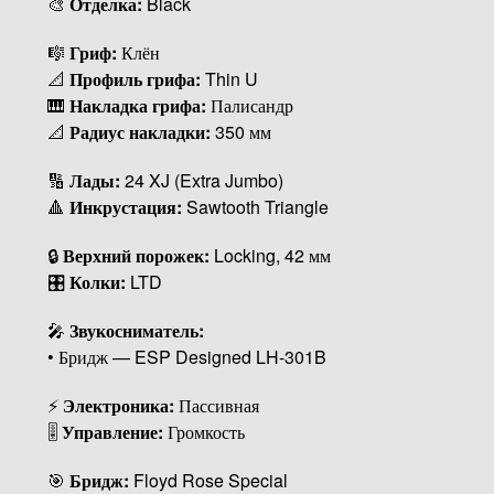
🎨
Отделка:
Black
🎼
Гриф:
Клён
📐
Профиль грифа:
Thin U
🎹
Накладка грифа:
Палисандр
📐
Радиус накладки:
350 мм
🔢
Лады:
24 XJ (Extra Jumbo)
🔺
Инкрустация:
Sawtooth Triangle
🔒
Верхний порожек:
Locking, 42 мм
🎛
Колки:
LTD
🎤
Звукосниматель:
• Бридж — ESP Designed LH-301B
⚡
Электроника:
Пассивная
🎚
Управление:
Громкость
🎯
Бридж:
Floyd Rose Special