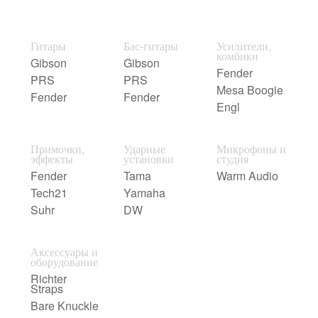
Гитары
Бас-гитары
Усилители,
комбики
Gibson
Gibson
Fender
PRS
PRS
Mesa Boogie
Fender
Fender
Engl
Примочки,
Ударные
Микрофоны и
эффекты
установки
студия
Fender
Tama
Warm Audio
Tech21
Yamaha
Suhr
DW
Аксессуары и
оборудование
Richter
Straps
Bare Knuckle