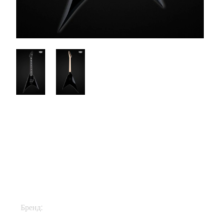
$835
Бренд:
ESP