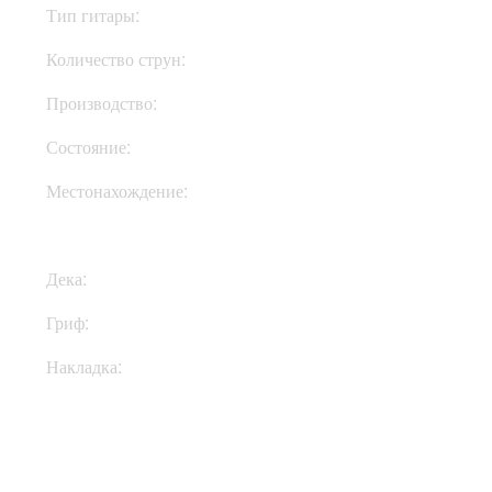
Тип гитары:
Электрогитары
Количество струн:
Шестиструнные
Производство:
Индонезия
Состояние:
New
Местонахождение:
В Украине
Дека:
Махагони
Гриф:
Клен
Накладка:
Палисандр
Купить