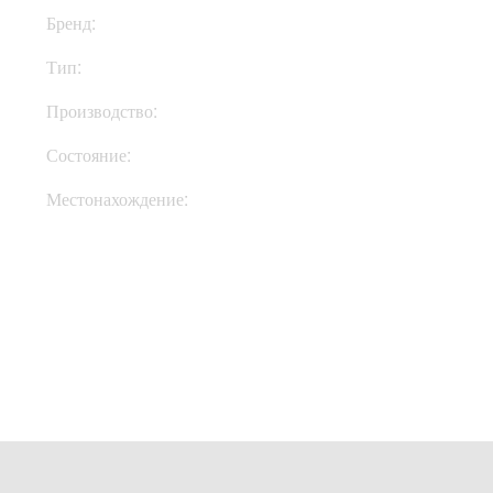
Бренд:
Blackstar
Тип:
Комбик
Производство:
Великобритания
Состояние:
New
Местонахождение:
В Украине
Купить