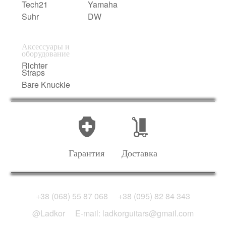
Tech21
Yamaha
Suhr
DW
Аксессуары и
оборудование
Richter
Straps
Bare Knuckle
Гарантия
Доставка
+38 (068) 55 87 068
+38 (095) 82 84 343
@Ladkor
E-mail: ladkorguitars@gmail.com