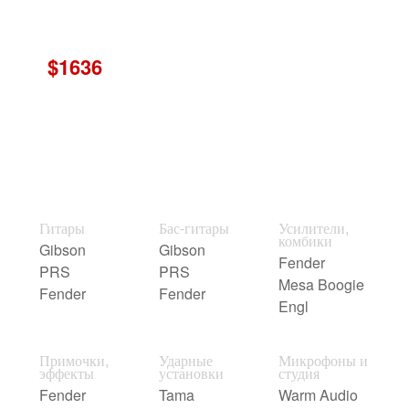
$1636
Гитары
Бас-гитары
Усилители,
комбики
Gibson
Gibson
Fender
PRS
PRS
Mesa Boogie
Fender
Fender
Engl
Примочки,
Ударные
Микрофоны и
эффекты
установки
студия
Fender
Tama
Warm Audio