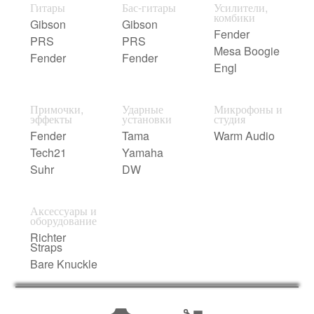
Гитары
Бас-гитары
Усилители,
комбики
Gibson
Gibson
Fender
PRS
PRS
Mesa Boogie
Fender
Fender
Engl
Примочки,
Ударные
Микрофоны и
эффекты
установки
студия
Fender
Tama
Warm Audio
Tech21
Yamaha
Suhr
DW
Аксессуары и
оборудование
Richter
Straps
Bare Knuckle