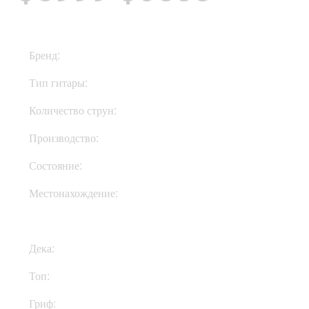
Бренд:
Martin
Тип гитары:
Акустические
Количество струн:
Шестиструнные
Производство:
США
Состояние:
Used
Местонахождение:
В Украине
Дека:
Палисандр
Топ:
Ель
Гриф:
Махагони