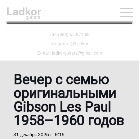
Ladkor
guitars
+38 (068) 55 87 068
telegram: @Ladkor
E-mail: ladkorguitars@gmail.com
Вечер с семью
оригинальными
Gibson Les Paul
1958–1960 годов
31 декабря 2025 г. 9:15