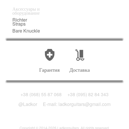
Аксессуары и
оборудование
Richter
Straps
Bare Knuckle
Гарантия
Доставка
+38 (068) 55 87 068
+38 (095) 82 84 343
@Ladkor
E-mail: ladkorguitars@gmail.com
Copyright © 2014-2026 Ladkorguitars. All rights reserved.