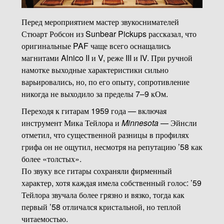
Перед мероприятием мастер звукоснимателей
Стюарт Робсон из Sunbear Pickups рассказал, что
оригинальные PAF чаще всего оснащались
магнитами Alnico II и V, реже III и IV. При ручной
намотке выходные характеристики сильно
варьировались, но, по его опыту, сопротивление
никогда не выходило за пределы 7–9 кОм.
Переходя к гитарам 1959 года — включая
инструмент Мика Тейлора и
Minnesota
— Эйнсли
отметил, что существенной разницы в профилях
грифа он не ощутил, несмотря на репутацию ’58 как
более «толстых».
По звуку все гитары сохраняли фирменный
характер, хотя каждая имела собственный голос: ’59
Тейлора звучала более грязно и вязко, тогда как
первый ’58 отличался кристальной, но теплой
читаемостью.