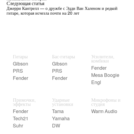
Следующая статья
Джерри Кантрелл — о дружбе с Эдди Ван Халеном и редкой
гитаре, которая исчезла почти на 20 лет
Гитары
Бас-гитары
Усилители,
комбики
Gibson
Gibson
Fender
PRS
PRS
Mesa Boogie
Fender
Fender
Engl
Примочки,
Ударные
Микрофоны и
эффекты
установки
студия
Fender
Tama
Warm Audio
Tech21
Yamaha
Suhr
DW