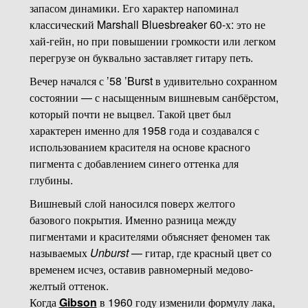
запасом динамики. Его характер напоминал
классический Marshall Bluesbreaker 60-х: это не
хай-гейн, но при повышении громкости или легком
перегрузе он буквально заставляет гитару петь.
Вечер начался с ’58 ’Burst в удивительно сохранном
состоянии — с насыщенным вишневым санбёрстом,
который почти не выцвел. Такой цвет был
характерен именно для 1958 года и создавался с
использованием красителя на основе красного
пигмента с добавлением синего оттенка для
глубины.
Вишневый слой наносился поверх желтого
базового покрытия. Именно разница между
пигментами и красителями объясняет феномен так
называемых
Unburst
— гитар, где красный цвет со
временем исчез, оставив равномерный медово-
желтый оттенок.
Когда
Gibson
в 1960 году изменили формулу лака,