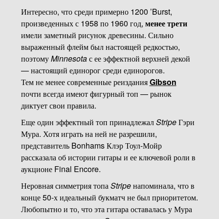
Интересно, что среди примерно 1200 ’Burst,
произведенных с 1958 по 1960 год,
менее трети
имели заметный рисунок древесины. Сильно
выраженный флейм был настоящей редкостью,
поэтому
Minnesota
с ее эффектной верхней декой
— настоящий единорог среди единорогов.
Тем не менее современные реиздания
Gibson
почти всегда имеют фигурный топ — рынок
диктует свои правила.
Еще один эффектный топ принадлежал
Stripe
Гэри
Мура. Хотя играть на ней не разрешили,
представитель Bonhams Клэр Тоул-Мойр
рассказала об истории гитары и ее ключевой роли в
аукционе Final Encore.
Неровная симметрия топа
Stripe
напоминала, что в
конце 50-х идеальный букматч не был приоритетом.
Любопытно и то, что эта гитара оставалась у Мура