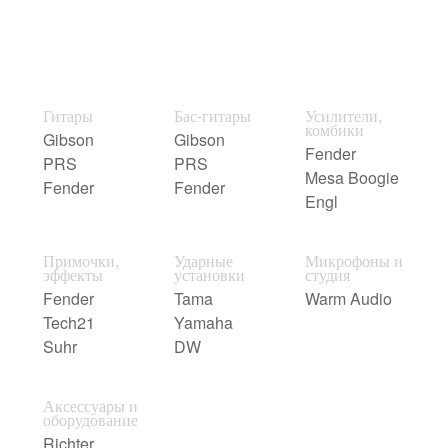
Гитары
Бас-гитары
Усилители,
комбики
Gibson
Gibson
Fender
PRS
PRS
Mesa Boogie
Fender
Fender
Engl
Примочки,
Ударные
Микрофоны и
эффекты
установки
студия
Fender
Tama
Warm Audio
Tech21
Yamaha
Suhr
DW
Аксессуары и
оборудование
Richter