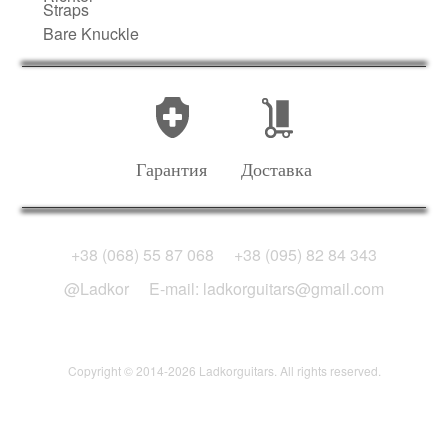
Straps
Bare Knuckle
Гарантия
Доставка
+38 (068) 55 87 068
+38 (095) 82 84 343
@Ladkor
E-mail: ladkorguitars@gmail.com
Copyright © 2014-2026 Ladkorguitars. All rights reserved.