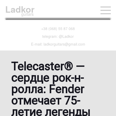
Ladkor
guitars
+38 (068) 55 87 068
telegram: @Ladkor
E-mail: ladkorguitars@gmail.com
Telecaster® —
сердце рок-н-
ролла: Fender
отмечает 75-
летие легенды