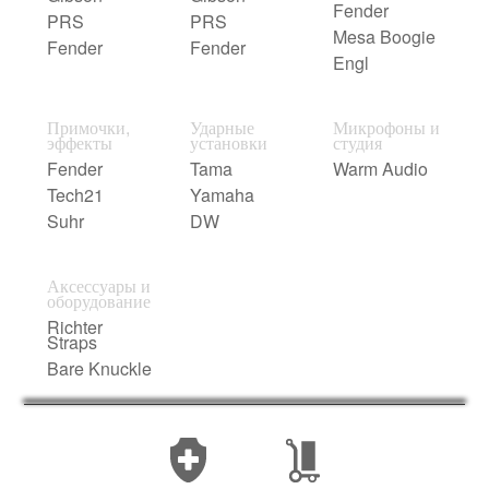
Fender
PRS
PRS
Mesa Boogie
Fender
Fender
Engl
Примочки,
Ударные
Микрофоны и
эффекты
установки
студия
Fender
Tama
Warm Audio
Tech21
Yamaha
Suhr
DW
Аксессуары и
оборудование
Richter
Straps
Bare Knuckle