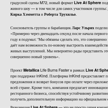
градусной сцены M72, новый формат
Live At Sphere
под
живого шоу — в том числе для самих участников группы:
Кирка Хэмметта
и
Роберта Трухильо
.
Сооснователь группы и барабанщик
Ларс Ульрих
поделил
«Примерно через двенадцать секунд после начала первого
году я подумал: “Мы обязаны сделать это, это совершенно
даёт нам возможность по-новому выстроить взаимодейст
живых выступлений. Мы невероятно рады представить это
совершенно новый уровень».
Проект
Metallica
Life Burns Faster в рамках
Live At Sph
при поддержке inKind. Платформа inKind предоставляет 
предложения и возврат бонусов при оплате через приложе
всей стране. Кроме того, компания предлагает инноваци
ресторанного бизнеса, способствуя устойчивому развити
получить дополнительную информацию на официальном с
Резиденция
Live At Sphere
— это не просто серия концер