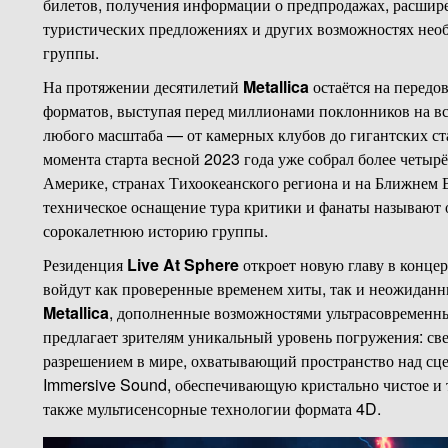
билетов, получения информации о предпродажах, расшир
туристических предложениях и других возможностях нео
группы.
На протяжении десятилетий
Metallica
остаётся на передо
форматов, выступая перед миллионами поклонников на вс
любого масштаба — от камерных клубов до гигантских ст
момента старта весной 2023 года уже собрал более четыр
Америке, странах Тихоокеанского региона и на Ближнем 
техническое оснащение тура критики и фанаты называют 
сорокалетнюю историю группы.
Резиденция
Live At Sphere
откроет новую главу в конце
войдут как проверенные временем хиты, так и неожиданн
Metallica
, дополненные возможностями ультрасовременн
предлагает зрителям уникальный уровень погружения: с
разрешением в мире, охватывающий пространство над сце
Immersive Sound, обеспечивающую кристально чистое и то
также мультисенсорные технологии формата 4D.