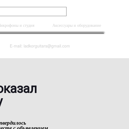
икрофоны и студия
Аксессуары и оборудование
E-mail: ladkorguitars@gmail.com
оказал
у
твердилось
месте с объявлением