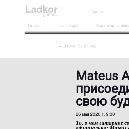
Ladkor
Акции
guitars
Гитары
Бас-гитары
Усилители, комби
+38 (068) 55 87 068
Mateus 
присоеди
свою буд
26 мая 2026 г. 9:00
То, о чем гитарное 
официально:
Mateus 