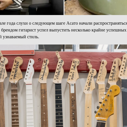
але года слухи о следующем шаге Асато начали распространятьс
с брендом гитарист успел выпустить несколько крайне успешных
 узнаваемый стиль.