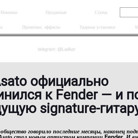
Новинки
Проданные
Статьи
ки
Примочки, эффекты
Ударные установки
М
telegram: @Ladkor
Asato официально
нился к Fender — и п
ущую signature-гитар
сообщество говорило последние месяцы, наконец под
Fender
Asato
стал новым артистом компании
. И в