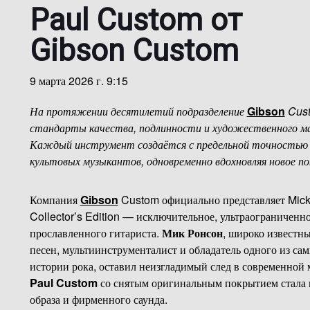
Paul Custom от
Gibson Custom
9 марта 2026 г. 9:15
На протяжении десятилетий подразделение
Gibson
Cust
стандарты качества, подлинности и художественного ма
Каждый инструмент создаётся с предельной точностью 
культовых музыкантов, одновременно вдохновляя новое по
Компания
Gibson
Custom официально представляет Mic
Collector’s Edition — исключительное, ультраограниченн
прославленного гитариста.
Мик Ронсон
, широко известн
песен, мультиинструменталист и обладатель одного из са
истории рока, оставил неизгладимый след в современно
Paul Custom
со снятым оригинальным покрытием стала 
образа и фирменного саунда.