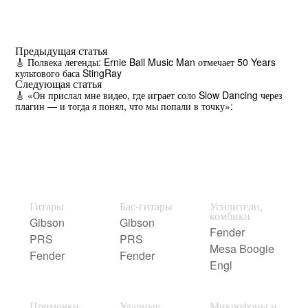
Предыдущая статья
🎸 Полвека легенды: Ernie Ball Music Man отмечает 50 Years
культового баса StingRay
Следующая статья
🎸 «Он прислал мне видео, где играет соло Slow Dancing через
плагин — и тогда я понял, что мы попали в точку»:
Гитары
Бас-гитары
Усилители,
комбики
Gibson
Gibson
Fender
PRS
PRS
Mesa Boogie
Fender
Fender
Engl
Примочки,
Ударные
Микрофоны и