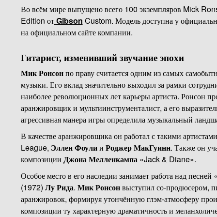
Во всём мире выпущено всего 100 экземпляров Mick Ro
Edition от
Gibson
Custom. Модель доступна у официальн
на официальном сайте компании.
Гитарист, изменивший звучание эпохи
Мик Ронсон
по праву считается одним из самых самобыт
музыки. Его вклад значительно выходил за рамки сотрудн
наиболее революционных лет карьеры артиста. Ронсон про
аранжировщик и мультиинструменталист, а его выразитель
агрессивная манера игры определила музыкальный ландш
В качестве аранжировщика он работал с такими артистами
League,
Эллен Фоули
и
Роджер МакГуинн
. Также он у
композиции
Джона Мелленкампа
«Jack & Diane».
Особое место в его наследии занимает работа над песней 
(1972)
Лу Рида
.
Мик Ронсон
выступил со-продюсером, п
аранжировок, формируя утончённую глэм-атмосферу прои
композиции ту характерную драматичность и меланхоличе