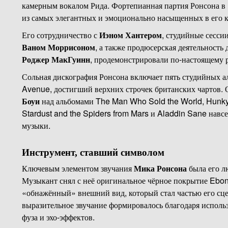
камерным вокалом Рида. Фортепианная партия Ронсона в 
из самых элегантных и эмоционально насыщенных в его к
Его сотрудничество с
Иэном Хантером
, студийные сесси
Ваном Моррисоном
, а также продюсерская деятельность
Роджер МакГуинн
, продемонстрировали по-настоящему 
Сольная дискография Ронсона включает пять студийных ал
Avenue, достигший верхних строчек британских чартов. 
Боуи
над альбомами The Man Who Sold the World, Hunky 
Stardust and the Spiders from Mars и Aladdin Sane навсе
музыки.
Инструмент, ставший символом
Ключевым элементом звучания
Мика Ронсона
была его 
Музыкант снял с неё оригинальное чёрное покрытие Ebon
«обнажённый» внешний вид, который стал частью его сц
выразительное звучание формировалось благодаря испол
фуза и эхо-эффектов.