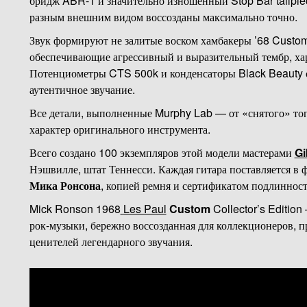
бридж ABR-1 и значительно изношенный Stop Bar tailpiec
разным внешним видом воссозданы максимально точно.
Звук формируют не залитые воском хамбакеры ’68 Custom 
обеспечивающие агрессивный и выразительный тембр, хар
Потенциометры CTS 500k и конденсаторы Black Beauty 
аутентичное звучание.
Все детали, выполненные Murphy Lab — от «снятого» топ
характер оригинального инструмента.
Всего создано 100 экземпляров этой модели мастерами
Gi
Нэшвилле, штат Теннесси. Каждая гитара поставляется в
Мика Ронсона
, копией ремня и сертификатом подлинност
Mick Ronson 1968
Les Paul
Custom
Collector’s Edition
рок-музыки, бережно воссозданная для коллекционеров,
ценителей легендарного звучания.