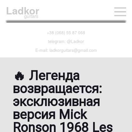
Ladkor
guitars
+38 (068) 55 87 068
telegram: @Ladkor
E-mail: ladkorguitars@gmail.com
🔥 Легенда
возвращается:
эксклюзивная
версия Mick
Ronson 1968 Les