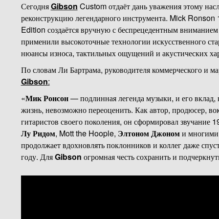
Сегодня
Gibson
Custom отдаёт дань уважения этому нас
реконструкцию легендарного инструмента. Mick Ronson
Edition создаётся вручную с беспрецедентным вниманием
применили высокоточные технологии искусственного ста
нюансы износа, тактильных ощущений и акустических хар
По словам Ли Бартрама, руководителя коммерческого и 
Gibson
:
«
Мик Ронсон
— подлинная легенда музыки, и его вклад, 
жизнь, невозможно переоценить. Как автор, продюсер, во
гитаристов своего поколения, он сформировал звучание 1
Лу Ридом
, Mott the Hoople,
Элтоном Джоном
и многими 
продолжает вдохновлять поклонников и коллег даже спуст
году. Для
Gibson
огромная честь сохранить и подчеркнуть