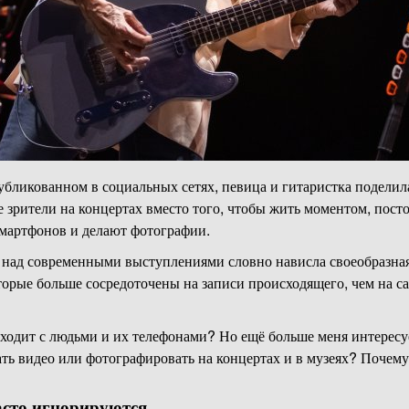
бликованном в социальных сетях, певица и гитаристка поделил
е зрители на концертах вместо того, чтобы жить моментом, пос
мартфонов и делают фотографии.
, над современными выступлениями словно нависла своеобразна
оторые больше сосредоточены на записи происходящего, чем на 
сходит с людьми и их телефонами? Но ещё больше меня интерес
ть видео или фотографировать на концертах и в музеях? Почем
асто игнорируются