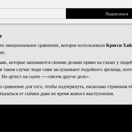
а телефоны запечатывают в специальные пакеты ещё до начала в
 обращается с простой просьбой, публика должна её уважать. Но 
Подписаться
 или телефоны. Это похоже на какое-то странное навязчивое жел
е
о эмоциональное сравнение, которое использовала
Крисси Хай
му.
ян, которые занимаются своими делами прямо на глазах у людей
, в таком случае люди сами заслуживают подобного зрелища, пот
 Но артист на сцене — совсем другое дело».
 сравнение для того, чтобы подчеркнуть, насколько странным е
тказаться от съёмки даже во время живого выступления.