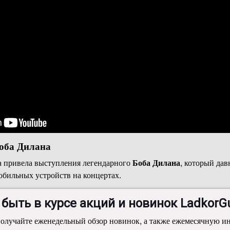
оба Дилана
а привела выступления легендарного
Боба Дилана
, который дав
бильных устройств на концертах.
но помещаются в специальные запечатанные чехлы, которые зри
 быть в курсе акций и новинок LadkorGu
олучайте еженедельный обзор новинок, а также ежемесячную 
 всегда работают идеально.