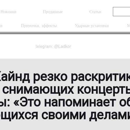
Новинки
Проданные
Статьи
ки
Примочки, эффекты
Ударные установки
М
telegram: @Ladkor
айнд резко раскрити
, снимающих концерт
: «Это напоминает о
щихся своими делам