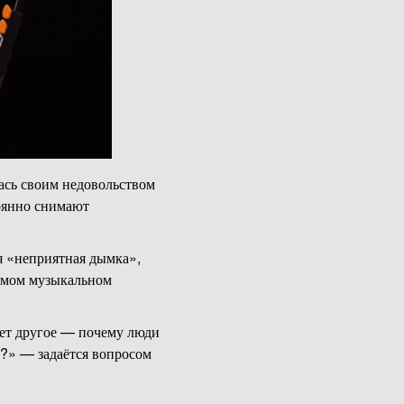
ась своим недовольством
тоянно снимают
я «неприятная дымка»,
самом музыкальном
ует другое — почему люди
у?» — задаётся вопросом