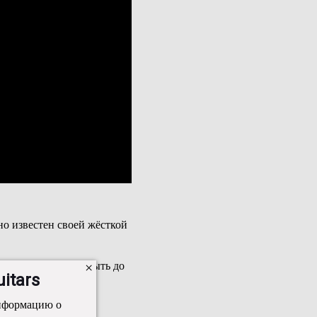
но известен своей жёсткой
тели не могут открыть до
itars
информацию о