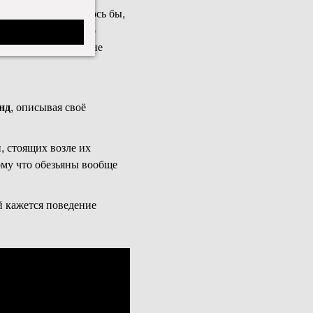
ыступления. Казалось бы,
нет. Люди всё равно
ание, которое они не
нд
, описывая своё
, стоящих возле их
ому что обезьяны вообще
й кажется поведение