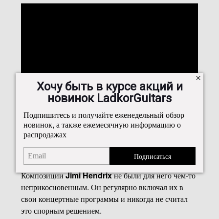
Хочу быть в курсе акций и
новинок LadkorGuitars
Подпишитесь и получайте еженедельный обзор
Почему Vaughan не боялся играть
новинок, а также ежемесячную информацию о
композиции Hendrix
распродажах
Такое понимание музыки напрямую отражалось в
Подписаться
творчестве самого
Stevie Ray Vaughan
.
Композиции
Jimi Hendrix
не были для него чем-то
неприкосновенным. Он регулярно включал их в
свои концертные программы и никогда не считал
это спорным решением.