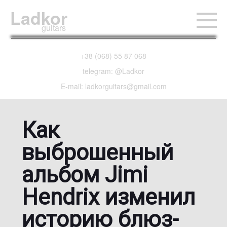
Ladkor
guitars
+38 (068) 55 87 068
telegram: @Ladkor
E-mail: ladkorguitars@gmail.com
Как
выброшенный
альбом Jimi
Hendrix изменил
историю блюз-