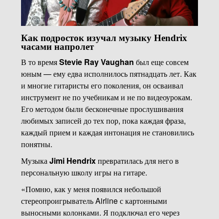
Как подросток изучал музыку Hendrix
часами напролет
В то время
Stevie Ray Vaughan
был еще совсем
юным — ему едва исполнилось пятнадцать лет. Как
и многие гитаристы его поколения, он осваивал
инструмент не по учебникам и не по видеоурокам.
Его методом были бесконечные прослушивания
любимых записей до тех пор, пока каждая фраза,
каждый прием и каждая интонация не становились
понятны.
Музыка
Jimi Hendrix
превратилась для него в
персональную школу игры на гитаре.
«Помню, как у меня появился небольшой
стереопроигрыватель Airline с картонными
выносными колонками. Я подключал его через