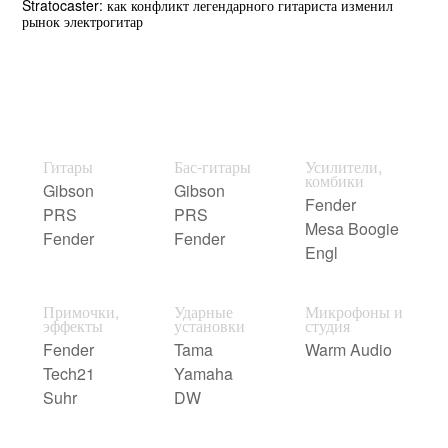
Stratocaster: как конфликт легендарного гитариста изменил
рынок электрогитар
Гитары
Бас-гитары
Усилители,
комбики
Gibson
Gibson
Fender
PRS
PRS
Mesa Boogie
Fender
Fender
Engl
Примочки,
Ударные
Микрофоны и
эффекты
установки
студия
Fender
Tama
Warm Audio
Tech21
Yamaha
Suhr
DW