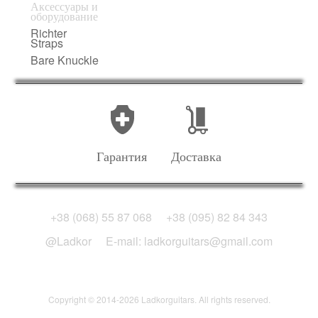
Аксессуары и
оборудование
Richter
Straps
Bare Knuckle
Гарантия
Доставка
+38 (068) 55 87 068
+38 (095) 82 84 343
@Ladkor
E-mail: ladkorguitars@gmail.com
Copyright © 2014-2026 Ladkorguitars. All rights reserved.