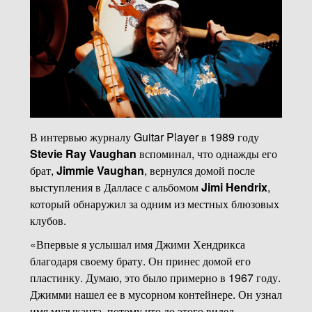
В интервью журналу Guitar Player в 1989 году
Stevie Ray Vaughan
вспоминал, что однажды его
брат,
Jimmie Vaughan
, вернулся домой после
выступления в Далласе с альбомом
Jimi Hendrix
,
который обнаружил за одним из местных блюзовых
клубов.
«Впервые я услышал имя Джими Хендрикса
благодаря своему брату. Он принес домой его
пластинку. Думаю, это было примерно в 1967 году.
Джимми нашел ее в мусорном контейнере. Он узнал
имя музыканта, потому что до этого видел