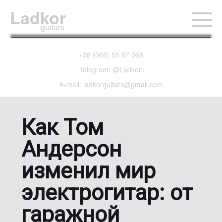
Ladkor
guitars
+38 (068) 55 87 068
telegram: @Ladkor
E-mail: ladkorguitars@gmail.com
Как Том
Андерсон
изменил мир
электрогитар: от
гаражной