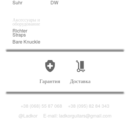
Suhr
DW
Аксессуары и
оборудование
Richter
Straps
Bare Knuckle
Гарантия
Доставка
+38 (068) 55 87 068
+38 (095) 82 84 343
@Ladkor
E-mail: ladkorguitars@gmail.com