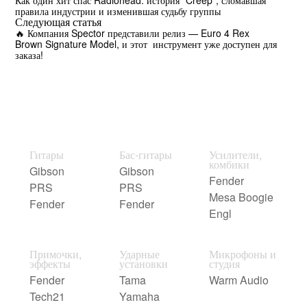
правила индустрии и изменившая судьбу группы
Следующая статья
🔥 Компания Spector представили релиз — Euro 4 Rex
Brown Signature Model, и этот инструмент уже доступен для
заказа!
Гитары
Бас-гитары
Усилители,
комбики
Gibson
Gibson
Fender
PRS
PRS
Mesa Boogie
Fender
Fender
Engl
Примочки,
Ударные
Микрофоны и
эффекты
установки
студия
Fender
Tama
Warm Audio
Tech21
Yamaha