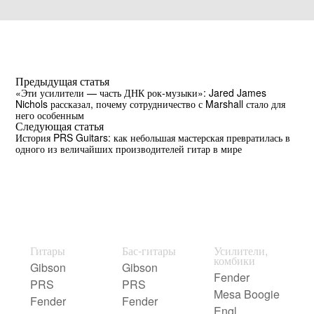
Предыдущая статья
«Эти усилители — часть ДНК рок-музыки»: Jared James
Nichols рассказал, почему сотрудничество с Marshall стало для
него особенным
Следующая статья
История PRS Guitars: как небольшая мастерская превратилась в
одного из величайших производителей гитар в мире
Гитары
Бас-гитары
Усилители,
комбики
Gibson
Gibson
Fender
PRS
PRS
Mesa Boogie
Fender
Fender
Engl