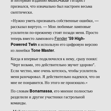
В интервью изданию
MusicRadar
гитарист
признался, что изначально был настроен весьма
скептически.
«Нужно уметь признавать собственные ошибки, —
рассказал виртуоз. — Мои любимые ламповые
усилители по-прежнему стоят позади меня. Просто
теперь вместо лампового
Fender
'59 High-
Powered Twin
я использую его цифровую версию
из линейки
Tone Master
.
Когда я впервые подключился к нему, сразу понял:
"Черт возьми, это действительно звучит здорово".
Если честно, мне очень хотелось, чтобы усилитель
меня разочаровал. Я действительно надеялся, что он
мне не понравится. Но этого не произошло.»
По словам
Bonamassa
, его мнение полностью
разделили и другие участники гастрольной
команды.