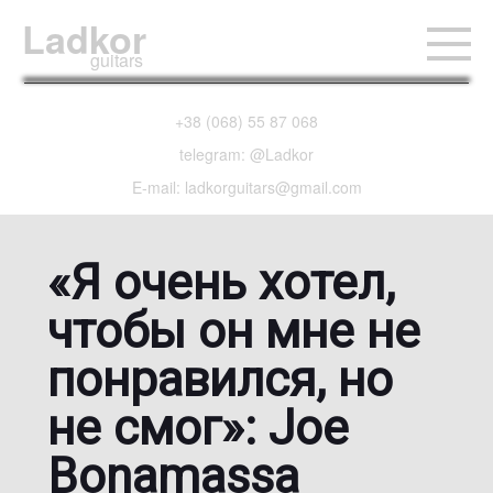
Ladkor
guitars
+38 (068) 55 87 068
telegram: @Ladkor
E-mail: ladkorguitars@gmail.com
«Я очень хотел,
чтобы он мне не
понравился, но
не смог»: Joe
Bonamassa