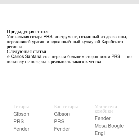
Предыдущая статья
Уникальная гитара PRS: инструмент, созданный из древесины,
пережившей ураган, и вдохновлённый культурой Карибского
региона
Следующая статья
⭐️ Carlos Santana стал первым большим сторонником PRS — но
поначалу не поверил в реальность такого качества
Гитары
Бас-гитары
Усилители,
комбики
Gibson
Gibson
Fender
PRS
PRS
Mesa Boogie
Fender
Fender
Engl