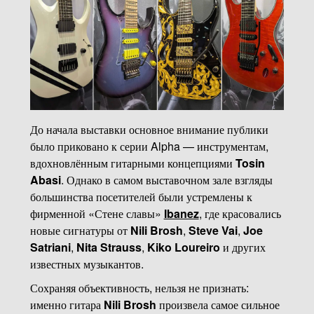
До начала выставки основное внимание публики
было приковано к серии Alpha — инструментам,
вдохновлённым гитарными концепциями
Tosin
Abasi
. Однако в самом выставочном зале взгляды
большинства посетителей были устремлены к
фирменной «Стене славы»
Ibanez
, где красовались
новые сигнатуры от
Nili Brosh
,
Steve Vai
,
Joe
Satriani
,
Nita Strauss
,
Kiko Loureiro
и других
известных музыкантов.
Сохраняя объективность, нельзя не признать:
именно гитара
Nili Brosh
произвела самое сильное