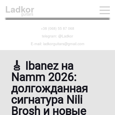
Ladkor
guitars
+38 (068) 55 87 068
telegram: @Ladkor
E-mail: ladkorguitars@gmail.com
🎸 Ibanez на
Namm 2026:
долгожданная
сигнатура Nili
Brosh и новые