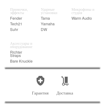
Примочки,
Ударные
Микрофоны и
эффекты
установки
студия
Fender
Tama
Warm Audio
Tech21
Yamaha
Suhr
DW
Аксессуары и
оборудование
Richter
Straps
Bare Knuckle
Гарантия
Доставка