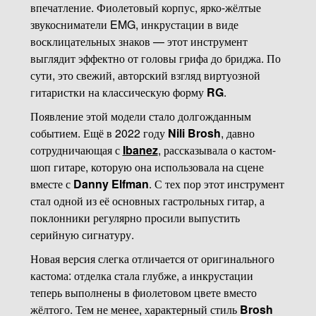
впечатление. Фиолетовый корпус, ярко-жёлтые
звукосниматели EMG, инкрустации в виде
восклицательных знаков — этот инструмент
выглядит эффектно от головы грифа до бриджа. По
сути, это свежий, авторский взгляд виртуозной
гитаристки на классическую форму
RG
.
Появление этой модели стало долгожданным
событием. Ещё в 2022 году
Nili Brosh
, давно
сотрудничающая с
Ibanez
, рассказывала о кастом-
шоп гитаре, которую она использовала на сцене
вместе с
Danny Elfman
. С тех пор этот инструмент
стал одной из её основных гастрольных гитар, а
поклонники регулярно просили выпустить
серийную сигнатуру.
Новая версия слегка отличается от оригинального
кастома: отделка стала глубже, а инкрустации
теперь выполнены в фиолетовом цвете вместо
жёлтого. Тем не менее, характерный стиль
Brosh