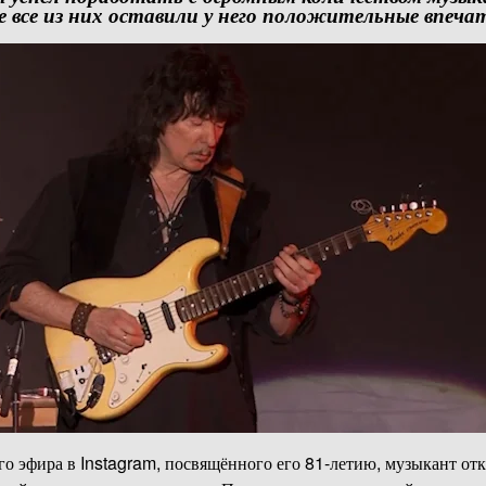
е все из них оставили у него положительные впеча
го эфира в Instagram, посвящённого его 81-летию, музыкант от