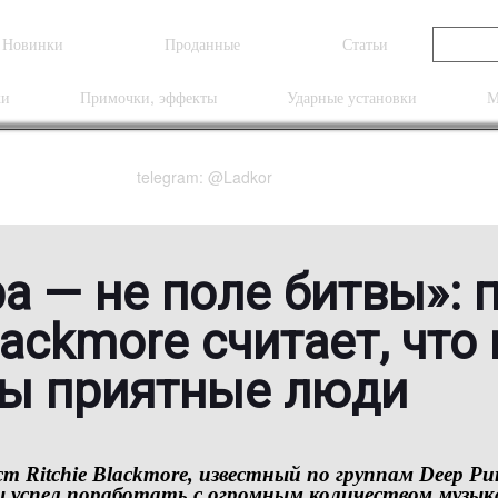
Новинки
Проданные
Статьи
ки
Примочки, эффекты
Ударные установки
М
telegram: @Ladkor
ра — не поле битвы»: 
lackmore считает, что 
ты приятные люди
ист
Ritchie Blackmore
, известный по группам
Deep Pur
 успел поработать с огромным количеством музык