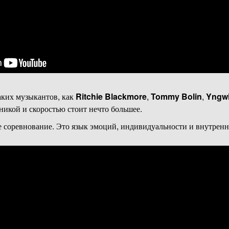
аких музыкантов, как
Ritchie Blackmore
,
Tommy Bolin
,
Yngwi
хникой и скоростью стоит нечто большее.
не соревнование. Это язык эмоций, индивидуальности и внутренн