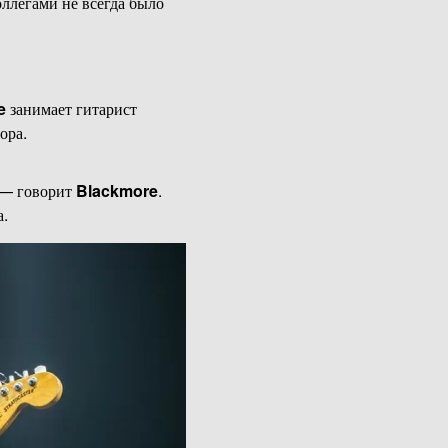
оллегами не всегда было
e
занимает гитарист
ора.
, — говорит
Blackmore
.
а.