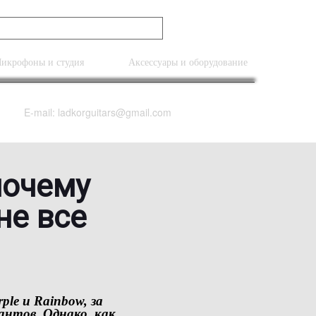
икрофоны и студия
Аксессуары и оборудование
E-mail: ladkorguitars@gmail.com
почему
не все
ple
и
Rainbow
, за
антов. Однако, как