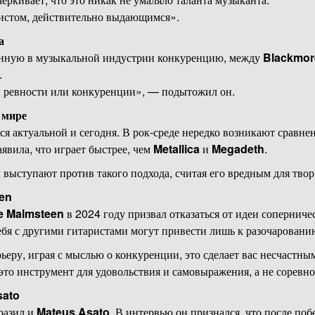
истом, действительно выдающимся».
а
ённую в музыкальной индустрии конкуренцию, между
Blackmor
.
й ревности или конкуренции», — подытожил он.
 мире
ся актуальной и сегодня. В рок-среде нередко возникают сравн
явила, что играет быстрее, чем
Metallica
и
Megadeth
.
выступают против такого подхода, считая его вредным для твор
en
e Malmsteen
в 2024 году призвал отказаться от идеи соперниче
ебя с другими гитаристами могут привести лишь к разочаровани
ьеру, играя с мыслью о конкуренции, это сделает вас несчастны
это инструмент для удовольствия и самовыражения, а не соревно
sato
разил и
Mateus Asato
. В интервью он признался, что после по