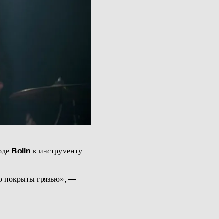
оде
Bolin
к инструменту.
но покрыты грязью», —