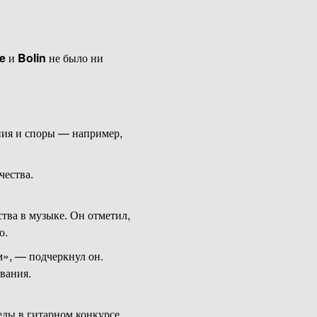
e
и
Bolin
не было ни
ения и споры — например,
чества.
ства в музыке. Он отметил,
ю.
м», — подчеркнул он.
вания.
беды в гитарном конкурсе