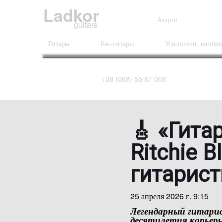
Ladkor
Акции
guitars
Гитары
Бас-гитары
Усилители, комби
+38 (068) 55 87 068
🎸 «Гита
Ritchie B
гитарис
25 апреля 2026 г. 9:15
Легендарный гитар
десятилетия карьеры