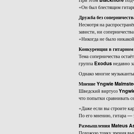
«Он был блестящим гитар
Дружба без соперничеств
Несмотря на распростран
зависти, ни соперничества
«Никогда не было никако
Конкуренция в гитарном
Тема соперничества остаёт
группа
Exodus
недавно за
Однако многие музыканты 
Мнение
Yngwie Malmste
Шведский виртуоз
Yngwi
что попытки сравнивать с
«Даже если вы строите кар
По его мнению, гитара — 
Размышления
Mateus A
Похожую точку зрения вы