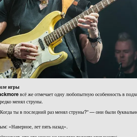
иле игры
ackmore
всё же отмечает одну любопытную особенность в подх
 редко менял струны.
“Когда ты в последний раз менял струны?” — они были букваль
м: «Наверное, лет пять назад».
ёркивает, что это никак не умаляло таланта музыканта: