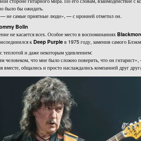
ой стороне гитарного мира. По его словам, взаимодействие с к
о было бы ожидать.
— не самые приятные люди», — с иронией отметил он.
ommy Bolin
ение не касается всех. Особое место в воспоминаниях
Blackmor
рисоединился к
Deep Purple
в 1975 году, заменив самого Блэкм
с теплотой и даже некоторым удивлением:
м человеком, что мне было сложно поверить, что он гитарист»
я вместе, общались и просто наслаждались компанией друг друг